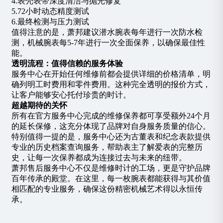
4.表壳表带深度清洁与抛光修复
5.72小时动态精度测试
6.最终检测与压力测试
值得注意的是，萧邦建议潜水腕表每年进行一次防水检
测，机械腕表每5-7年进行一次全面保养，以确保最佳性
能。
透明流程：值得信赖的服务体验
服务中心在开始任何维修前都会提供​​详细的价格清单​​，明
确列明工时费用和零件费用。这种完全透明的报价方式，
让客户能够安心托付珍贵的时计。
超越期待的关怀
所有在官方服务中心完成的维修保养都可享受​​额外24个月
的延长保修​​，这充分体现了品牌对自身服务质量的信心。
特别值得一提的是，服务中心还为古董表和纪念表款提供​​
专业的历史档案查询​​服务，帮助表主了解爱表的完整历
史，让每一次保养都成为连接过去与未来的纽带。
萧邦售后服务中心不仅是维修时计的工场，更是守护品牌
百年传承的殿堂。在这里，每一枚腕表都能获得与其价值
相匹配的专业服务，确保这份精密机械艺术得以永恒传
承。