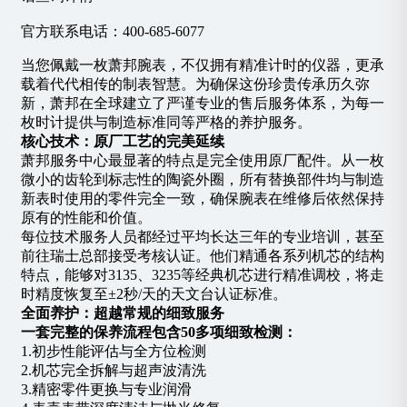
官方联系电话：400-685-6077
当您佩戴一枚萧邦腕表，不仅拥有精准计时的仪器，更承
载着代代相传的制表智慧。为确保这份珍贵传承历久弥
新，萧邦在全球建立了​​严谨专业​​的售后服务体系，为每一
枚时计提供与制造标准同等严格的养护服务。
核心技术：原厂工艺的完美延续
萧邦服务中心最显著的特点是​​完全使用原厂配件​​。从一枚
微小的齿轮到标志性的陶瓷外圈，所有替换部件均与制造
新表时使用的零件完全一致，确保腕表在维修后依然保持
原有的性能和价值。
每位技术服务人员都经过​​平均长达三年的专业培训​​，甚至
前往瑞士总部接受考核认证。他们精通各系列机芯的结构
特点，能够对3135、3235等经典机芯进行精准调校，将走
时精度恢复至±2秒/天的天文台认证标准。
全面养护：超越常规的细致服务
一套完整的保养流程包含50多项细致检测：
1.初步性能评估与全方位检测
2.机芯完全拆解与超声波清洗
3.精密零件更换与专业润滑